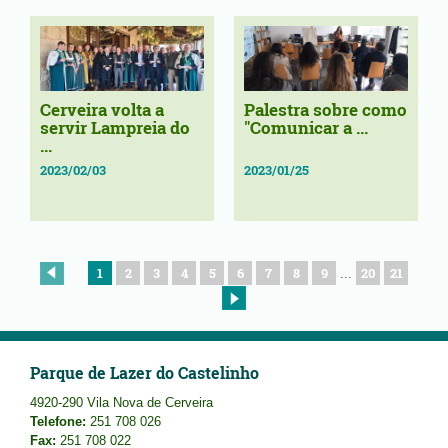
Cerveira volta a
Palestra sobre como
servir Lampreia do
"Comunicar a ...
...
2023/02/03
2023/01/25
1
2
3
4
5
6
7
8
9
20
21
...
Parque de Lazer do Castelinho
4920-290 Vila Nova de Cerveira
Telefone:
251 708 026
Fax:
251 708 022