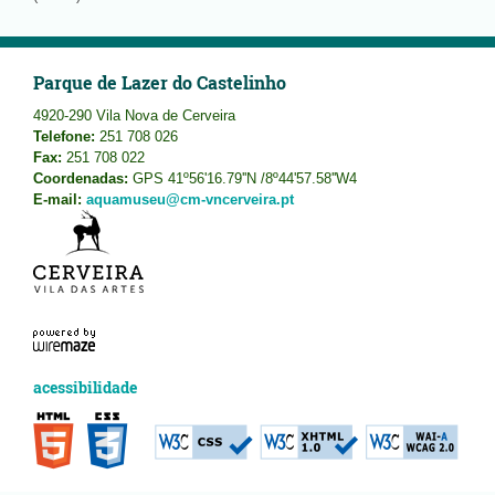
Parque de Lazer do Castelinho
4920-290 Vila Nova de Cerveira
Telefone:
251 708 026
Fax:
251 708 022
Coordenadas:
GPS 41º56'16.79''N /8º44'57.58''W4
E-mail:
aquamuseu@cm-vncerveira.pt
acessibilidade