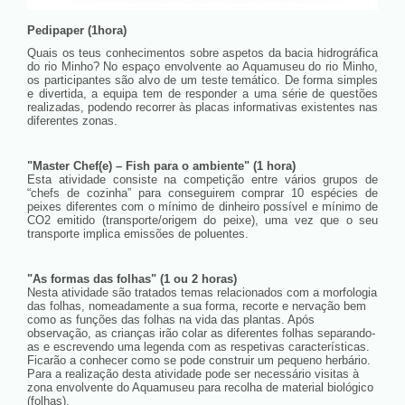
Pedipaper (1hora)
Quais os teus conhecimentos sobre aspetos da bacia hidrográfica
do rio Minho? No espaço envolvente ao Aquamuseu do rio Minho,
os participantes são alvo de um teste temático. De forma simples
e divertida, a equipa tem de responder a uma série de questões
realizadas, podendo recorrer às placas informativas existentes nas
diferentes zonas.
"Master Chef(e) – Fish para o ambiente" (1 hora)
Esta atividade consiste na competição entre vários grupos de
“chefs de cozinha” para conseguirem comprar 10 espécies de
peixes diferentes com o mínimo de dinheiro possível e mínimo de
CO2 emitido (transporte/origem do peixe), uma vez que o seu
transporte implica emissões de poluentes.
"As formas das folhas" (1 ou 2 horas)
Nesta atividade são tratados temas relacionados com a morfologia
das folhas, nomeadamente a sua forma, recorte e nervação bem
como as funções das folhas na vida das plantas. Após
observação, as crianças irão colar as diferentes folhas separando-
as e escrevendo uma legenda com as respetivas características.
Ficarão a conhecer como se pode construir um pequeno herbário.
Para a realização desta atividade pode ser necessário visitas à
zona envolvente do Aquamuseu para recolha de material biológico
(folhas).