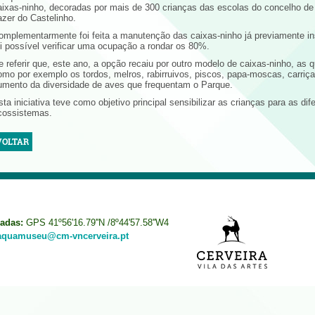
aixas-ninho, decoradas por mais de 300 crianças das escolas do concelho de 
azer do Castelinho.
omplementarmente foi feita a manutenção das caixas-ninho já previamente ins
oi possível verificar uma ocupação a rondar os 80%.
e referir que, este ano, a opção recaiu por outro modelo de caixas-ninho, as 
omo por exemplo os tordos, melros, rabirruivos, piscos, papa-moscas, carri
umento da diversidade de aves que frequentam o Parque.
sta iniciativa teve como objetivo principal sensibilizar as crianças para as di
cossistemas.
VOLTAR
adas:
GPS 41º56'16.79''N /8º44'57.58''W4
aquamuseu@cm-vncerveira.pt