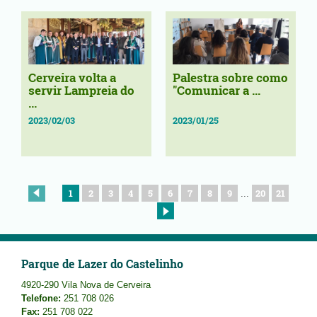
Cerveira volta a
Palestra sobre como
servir Lampreia do
"Comunicar a ...
...
2023/02/03
2023/01/25
1
2
3
4
5
6
7
8
9
20
21
...
Parque de Lazer do Castelinho
4920-290 Vila Nova de Cerveira
Telefone:
251 708 026
Fax:
251 708 022