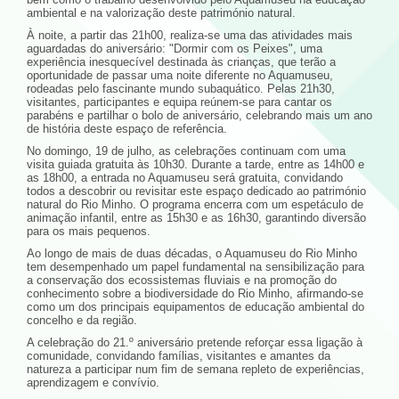
ambiental e na valorização deste património natural.
À noite, a partir das 21h00, realiza-se uma das atividades mais
aguardadas do aniversário: "Dormir com os Peixes", uma
experiência inesquecível destinada às crianças, que terão a
oportunidade de passar uma noite diferente no Aquamuseu,
rodeadas pelo fascinante mundo subaquático. Pelas 21h30,
visitantes, participantes e equipa reúnem-se para cantar os
parabéns e partilhar o bolo de aniversário, celebrando mais um ano
de história deste espaço de referência.
No domingo, 19 de julho, as celebrações continuam com uma
visita guiada gratuita às 10h30. Durante a tarde, entre as 14h00 e
as 18h00, a entrada no Aquamuseu será gratuita, convidando
todos a descobrir ou revisitar este espaço dedicado ao património
natural do Rio Minho. O programa encerra com um espetáculo de
animação infantil, entre as 15h30 e as 16h30, garantindo diversão
para os mais pequenos.
Ao longo de mais de duas décadas, o Aquamuseu do Rio Minho
tem desempenhado um papel fundamental na sensibilização para
a conservação dos ecossistemas fluviais e na promoção do
conhecimento sobre a biodiversidade do Rio Minho, afirmando-se
como um dos principais equipamentos de educação ambiental do
concelho e da região.
A celebração do 21.º aniversário pretende reforçar essa ligação à
comunidade, convidando famílias, visitantes e amantes da
natureza a participar num fim de semana repleto de experiências,
aprendizagem e convívio.