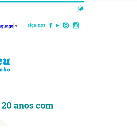
siga-nos
anguage
▼
 20 anos com