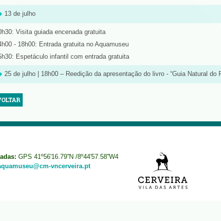
13 de julho
0h30: Visita guiada encenada gratuita
4h00 - 18h00: Entrada gratuita no Aquamuseu
5h30: Espetáculo infantil com entrada gratuita
25 de julho | 18h00 – Reedição da apresentação do livro - “Guia Natural do
VOLTAR
adas:
GPS 41º56'16.79''N /8º44'57.58''W4
aquamuseu@cm-vncerveira.pt