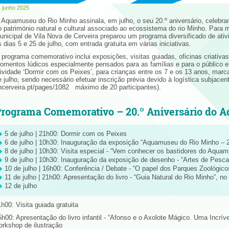
 junho 2025
 Aquamuseu do Rio Minho assinala, em julho, o seu 20.º aniversário, celebr
o património natural e cultural associado ao ecossistema do rio Minho. Para m
unicipal de Vila Nova de Cerveira preparou um programa diversificado de ativ
s dias 5 e 25 de julho, com entrada gratuita em várias iniciativas.
 programa comemorativo inclui exposições, visitas guiadas, oficinas criativas
omentos lúdicos especialmente pensados para as famílias e para o público esc
tividade ‘Dormir com os Peixes’, para crianças entre os 7 e os 13 anos, mar
e julho, sendo necessário efetuar inscrição prévia devido à logística subjace
ncerveira.pt/pages/1082 máximo de 20 participantes).
rograma Comemorativo – 20.º Aniversário do 
5 de julho | 21h00: Dormir com os Peixes
6 de julho | 10h30: Inauguração da exposição “Aquamuseu do Rio Minho – 
8 de julho | 10h30: Visita especial - “Vem conhecer os bastidores do Aqua
9 de julho | 10h30: Inauguração da exposição de desenho - “Artes de Pesca
10 de julho | 16h00: Conferência / Debate - “O papel dos Parques Zoológic
11 de julho | 21h00: Apresentação do livro - “Guia Natural do Rio Minho”, 
12 de julho
1h00: Visita guiada gratuita
5h00: Apresentação do livro infantil - “Afonso e o Axolote Mágico. Uma Incrív
orkshop de ilustração