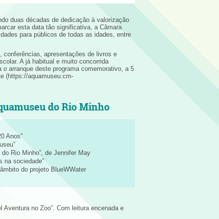
ando duas décadas de dedicação à valorização
arcar esta data tão significativa, a Câmara
idades para públicos de todas as idades, entre
, conferências, apresentações de livros e
olar. A já habitual e muito concorrida
ca o arranque deste programa comemorativo, a 5
nte (https://aquamuseu.cm-
Aquamuseu do Rio Minho
20 Anos”
museu”
 do Rio Minho”, de Jennifer May
os na sociedade”
no âmbito do projeto BlueWWater
el Aventura no Zoo”. Com leitura encenada e