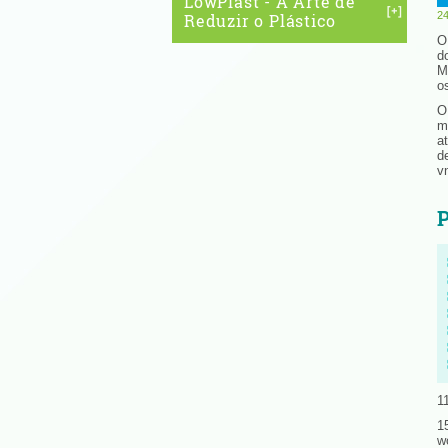
LowPlast - A Arte de
24
Reduzir o Plástico
O
d
M
o
O
m
a
d
v
P
1
1
w