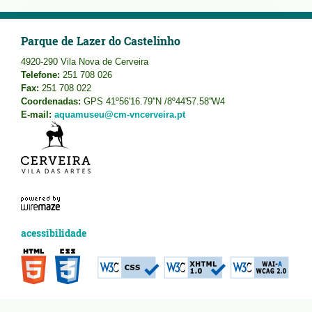
Parque de Lazer do Castelinho
4920-290 Vila Nova de Cerveira
Telefone:
251 708 026
Fax:
251 708 022
Coordenadas:
GPS 41º56'16.79''N /8º44'57.58''W4
E-mail:
aquamuseu@cm-vncerveira.pt
acessibilidade