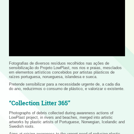
Fotografias de diversos resíduos recolhidos nas ações de
sensibilização do Projeto LowPlast, nos rios e praias, mesclados
em elementos artísticos concebidos por artistas plásticos de
raízes portuguesa, norueguesa, islandesa e sueca.
Pretende sensibilizar para a necessidade urgente de, a cada dia
do ano, reduzirmos o consumo de plástico, e valorizar o existente.
“Collection Litter 365”
Photographs of debris collected during awareness actions of
LowPlast project, in rivers and beaches, merged into artistic
artworks by plastic artists of Portuguese, Norwegian, Icelandic and
Swedish roots.
Aims at raising awareness to the urgent need of reducing plastic