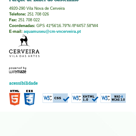
4920-290 Vila Nova de Cerveira
Telefone:
251 708 026
Fax:
251 708 022
Coordenadas:
GPS 41º56'16.79''N /8º44'57.58''W4
E-mail:
aquamuseu@cm-vncerveira.pt
acessibilidade