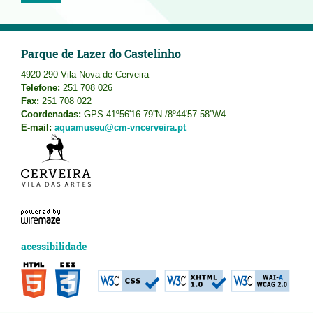
Parque de Lazer do Castelinho
4920-290 Vila Nova de Cerveira
Telefone:
251 708 026
Fax:
251 708 022
Coordenadas:
GPS 41º56'16.79''N /8º44'57.58''W4
E-mail:
aquamuseu@cm-vncerveira.pt
acessibilidade