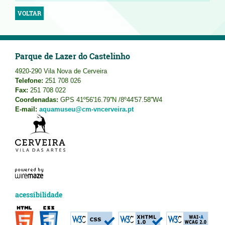
VOLTAR
Parque de Lazer do Castelinho
4920-290 Vila Nova de Cerveira
Telefone:
251 708 026
Fax:
251 708 022
Coordenadas:
GPS 41º56'16.79''N /8º44'57.58''W4
E-mail:
aquamuseu@cm-vncerveira.pt
acessibilidade