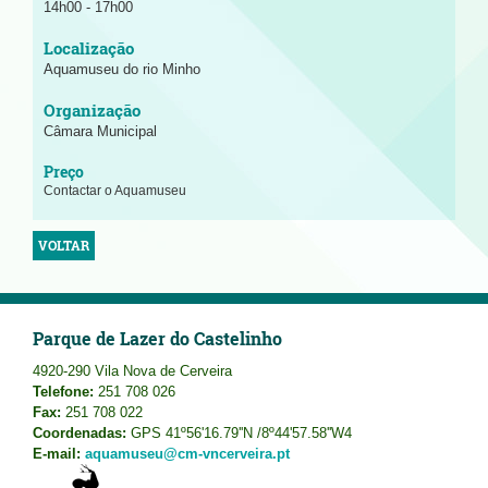
14h00 - 17h00
Aquamuseu do rio Minho
Câmara Municipal
Contactar o Aquamuseu
VOLTAR
Parque de Lazer do Castelinho
4920-290 Vila Nova de Cerveira
Telefone:
251 708 026
Fax:
251 708 022
Coordenadas:
GPS 41º56'16.79''N /8º44'57.58''W4
E-mail:
aquamuseu@cm-vncerveira.pt