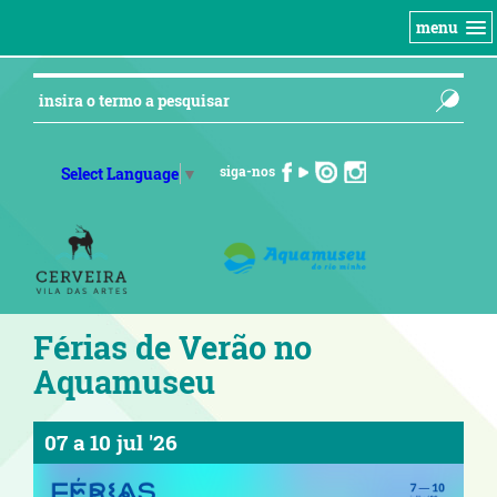
menu
siga-nos
Select Language
▼
Férias de Verão no
Aquamuseu
07
a
10 jul '26