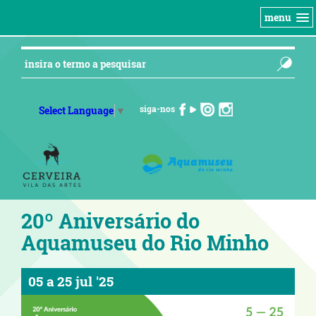
menu
siga-nos
Select Language
▼
20º Aniversário do
Aquamuseu do Rio Minho
05
a
25 jul '25