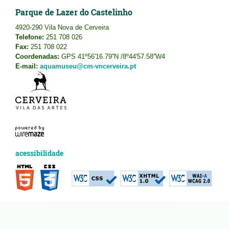
Parque de Lazer do Castelinho
4920-290 Vila Nova de Cerveira
Telefone:
251 708 026
Fax:
251 708 022
Coordenadas:
GPS 41º56'16.79''N /8º44'57.58''W4
E-mail:
aquamuseu@cm-vncerveira.pt
acessibilidade