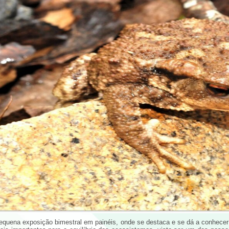
equena exposição bimestral em painéis, onde se destaca e se dá a conhecer