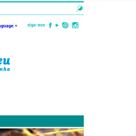
siga-nos
anguage
▼