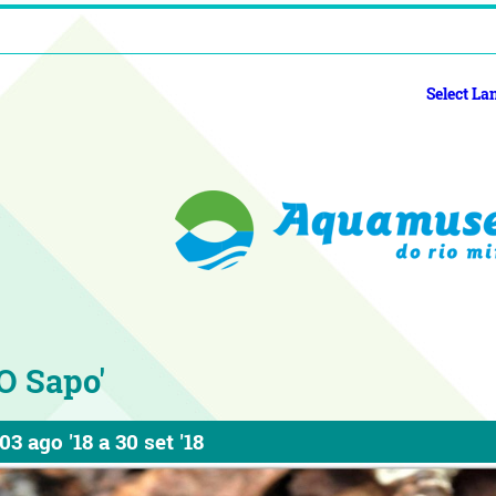
Select L
'O Sapo'
03 ago '18
a
30 set '18