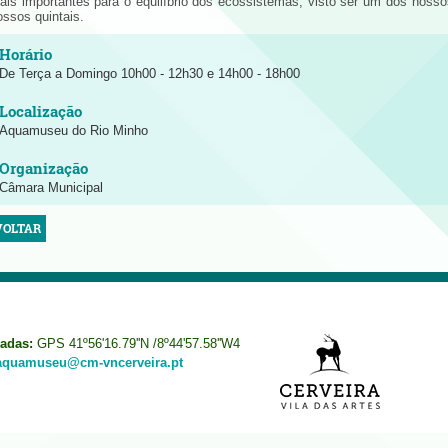
ais importantes para o equilíbrio dos ecossistemas, visto ser um dos noss
ossos quintais.
De Terça a Domingo 10h00 - 12h30 e 14h00 - 18h00
Aquamuseu do Rio Minho
Câmara Municipal
VOLTAR
adas:
GPS 41º56'16.79''N /8º44'57.58''W4
aquamuseu@cm-vncerveira.pt