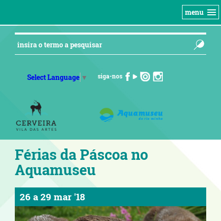
menu
siga-nos
Select Language
▼
Férias da Páscoa no
Aquamuseu
26
a
29 mar '18