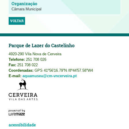
Câmara Municipal
VOLTAR
Parque de Lazer do Castelinho
4920-290 Vila Nova de Cerveira
Telefone:
251 708 026
Fax:
251 708 022
Coordenadas:
GPS 41º56'16.79''N /8º44'57.58''W4
E-mail:
aquamuseu@cm-vncerveira.pt
acessibilidade