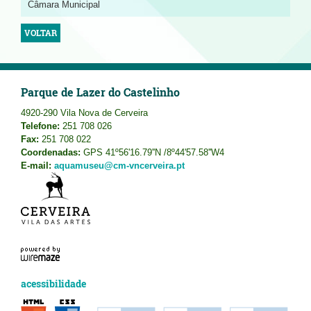
Câmara Municipal
VOLTAR
Parque de Lazer do Castelinho
4920-290 Vila Nova de Cerveira
Telefone:
251 708 026
Fax:
251 708 022
Coordenadas:
GPS 41º56'16.79''N /8º44'57.58''W4
E-mail:
aquamuseu@cm-vncerveira.pt
acessibilidade