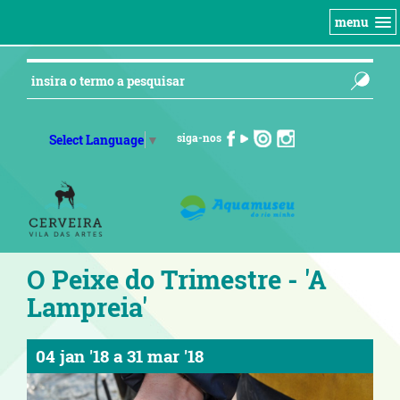
menu
siga-nos
Select Language
▼
O Peixe do Trimestre - 'A
Lampreia'
04 jan '18
a
31 mar '18