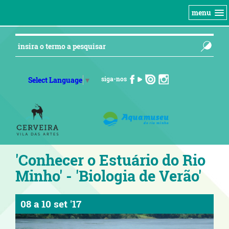
menu
siga-nos
Select Language
▼
'Conhecer o Estuário do Rio
Minho' - 'Biologia de Verão'
08
a
10 set '17