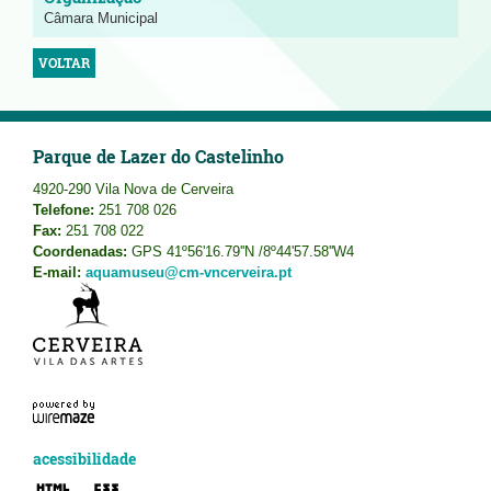
Câmara Municipal
VOLTAR
Parque de Lazer do Castelinho
4920-290 Vila Nova de Cerveira
Telefone:
251 708 026
Fax:
251 708 022
Coordenadas:
GPS 41º56'16.79''N /8º44'57.58''W4
E-mail:
aquamuseu@cm-vncerveira.pt
acessibilidade