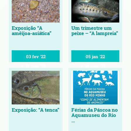
Exposição “A
Um trimestre um
amêijoa-asiática”
peixe – “A lampreia”
03 fev '22
05 jan '22
31 mar '22
31 mar '22
Exposição: “A tenca”
Férias da Páscoa no
Aquamuseu do Rio
...