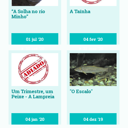
“A Solha no rio
A Taínha
Minho”
01 jul '20
04 fev '20
30 set '20
31 mar '20
Um Trimestre, um
"O Escalo"
Peixe - A Lampreia
04 jan '20
04 dez '19