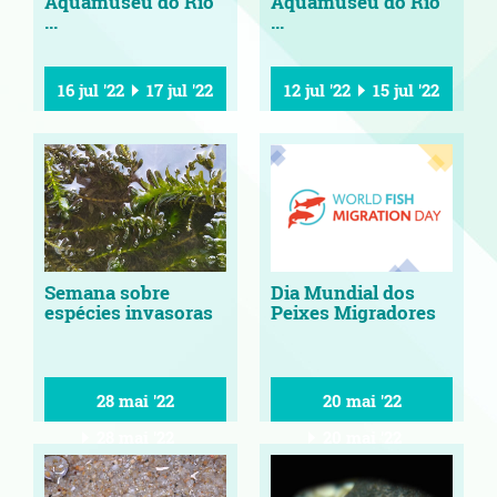
Aquamuseu do Rio
Aquamuseu do Rio
...
...
16 jul '22
17 jul '22
12 jul '22
15 jul '22
Semana sobre
Dia Mundial dos
espécies invasoras
Peixes Migradores
28 mai '22
20 mai '22
28 mai '22
20 mai '22