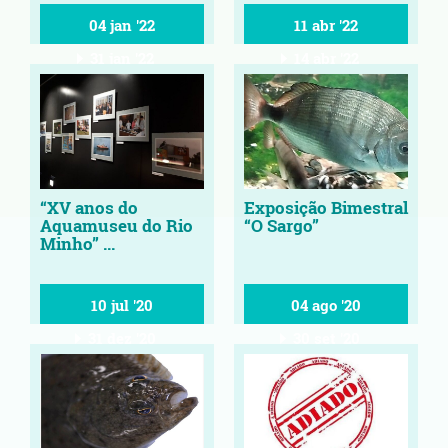
04 jan '22
11 abr '22
31 jan '22
14 abr '22
“XV anos do
Exposição Bimestral
Aquamuseu do Rio
“O Sargo”
Minho” ...
10 jul '20
04 ago '20
31 dez '20
30 set '20