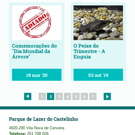
31 mar '20
31 jan '20
Comemorações do
O Peixe do
"Dia Mundial da
Trimestre - A
Árvore"
Enguia
18 mar '20
03 out '19
21 mar '20
31 dez '19
1
2
3
4
5
6
7
Parque de Lazer do Castelinho
4920-290 Vila Nova de Cerveira
Telefone:
251 708 026