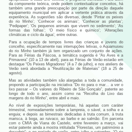
da componente teórica, onde podem contextualizar conceitos, há
também uma grande preocupação por parte da direção daquele
equipamento municipal em aplicar a vertente prática através da
experiência. As sugestões são diversas, desde ‘Pintar os peixes
do rio Minho’; ‘Conhecer os animais’; ‘Conhecer as plantas’;
‘Pedipaper’; ‘Os pequenos animais que vivem no sedimento’; ‘As
formas das folhas’; ‘O meio físico e químico’; ‘Alterações
climáticas e ciclo da água’; entre outras.
Para a ocupação de tempos livres das crianças e jovens do
concelho, especificamente nas interrupções letivas, o Aquamuseu
do rio Minho também já tem organizado um conjunto de ações.
Para as Férias da Páscoa, a temática sugerida é “As Aves e a
Primavera” (10 a 13 de abril), para as Férias de Verão estarão em
destaque “Os Peixes Migradores” (4 a 7 de julho), e nos ateliers de
Verão será abordada a “Reutilização de Materiais” (18 a 25 de
agosto).
Mas as atividades também são alargadas a toda a comunidade,
propondo a participação na iniciativa “Do rio para o mar… a ver o
lixo passar – Os valores do Ribeiro de São Gonçalo”, patente ao
longo de todo o ano, assim como na “Recolha do Lixo das
margens do rio Minho”, entre abril e maio.
Ao nível de exposições temporárias, há aquelas com caráter
trimestral, nomeadamente sobre a lampreia, o sável, a solha e a
enguia; e depois as bimestrais dedicadas à truta comum, à truta
marisca, à boga, ao ruivaco, ao barbo e ao salmão. Em parceria
com o CMIA de Viana do Castelo, entre fevereiro a março, vai
estar patente ainda a mostra intitulada “Florestas, um património a
descobrir”; e no período de verão, entre julho e setembro, “O rio