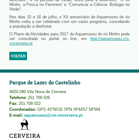
Minho, a Pesca no Feminino” e “Comunicar a Ciência: Biologia no
Verão”.
Nos dias 15 e 16 de julho, o XII aniversário do Aquamuseu do rio
Minho volta a ser celebrado com um vasto programa, convidando
a população a desfrutar.
O Plano de Atividades para 2017 do Aquamuseu do rio Minho pode
ser consultado no portal on line, em
http://aquamuseu.cm-
vncerveira.pt
VOLTAR
Parque de Lazer do Castelinho
4920-290 Vila Nova de Cerveira
Telefone:
251 708 026
Fax:
251 708 022
Coordenadas:
GPS 41º56'16.79''N /8º44'57.58''W4
E-mail:
aquamuseu@cm-vncerveira.pt