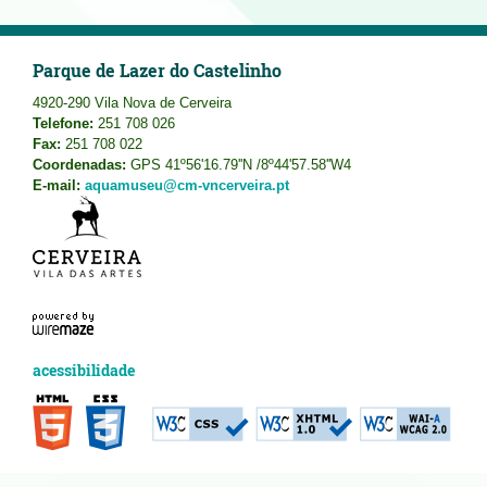
Parque de Lazer do Castelinho
4920-290 Vila Nova de Cerveira
Telefone:
251 708 026
Fax:
251 708 022
Coordenadas:
GPS 41º56'16.79''N /8º44'57.58''W4
E-mail:
aquamuseu@cm-vncerveira.pt
acessibilidade