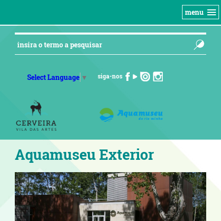
menu
siga-nos
Select Language
▼
Aquamuseu Exterior