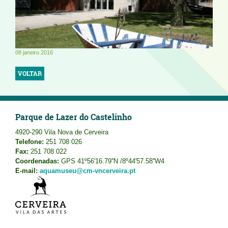
08 janeiro 2016
VOLTAR
Parque de Lazer do Castelinho
4920-290 Vila Nova de Cerveira
Telefone:
251 708 026
Fax:
251 708 022
Coordenadas:
GPS 41º56'16.79''N /8º44'57.58''W4
E-mail:
aquamuseu@cm-vncerveira.pt