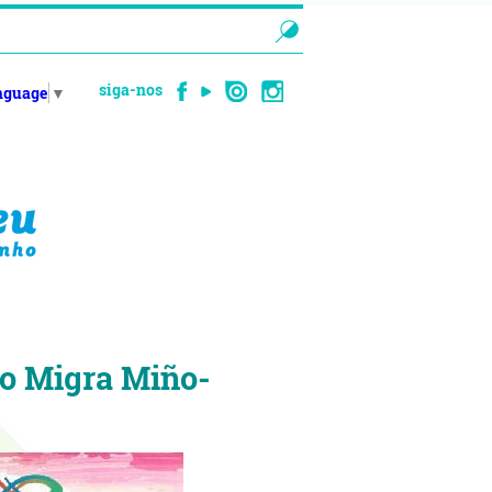
siga-nos
anguage
▼
to Migra Miño-