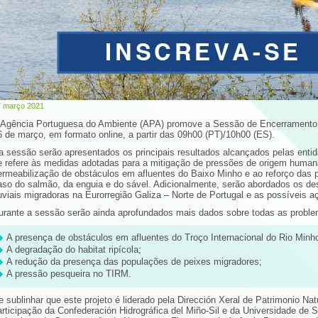
7 março 2021
 Agência Portuguesa do Ambiente (APA) promove a Sessão de Encerramento d
6 de março, em formato online, a partir das 09h00 (PT)/10h00 (ES).
a sessão serão apresentados os principais resultados alcançados pelas ent
e refere às medidas adotadas para a mitigação de pressões de origem human
ermeabilização de obstáculos em afluentes do Baixo Minho e ao reforço das
aso do salmão, da enguia e do sável. Adicionalmente, serão abordados os de
luviais migradoras na Eurorregião Galiza – Norte de Portugal e as possíveis a
urante a sessão serão ainda aprofundados mais dados sobre todas as probl
A presença de obstáculos em afluentes do Troço Internacional do Rio Minh
A degradação do habitat ripícola;
A redução da presença das populações de peixes migradores;
A pressão pesqueira no TIRM.
e sublinhar que este projeto é liderado pela Dirección Xeral de Patrimonio Nat
articipação da Confederación Hidrográfica del Miño-Sil e da Universidade de 