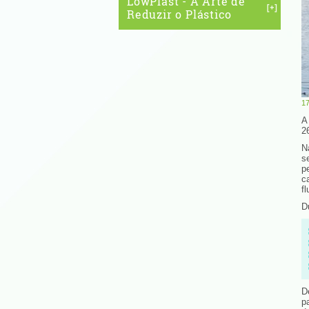
LowPlast - A Arte de
Reduzir o Plástico
1
A
2
N
s
p
c
f
D
D
p