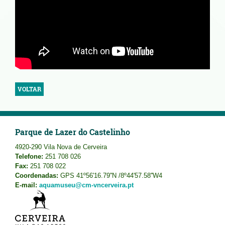
VOLTAR
Parque de Lazer do Castelinho
4920-290 Vila Nova de Cerveira
Telefone:
251 708 026
Fax:
251 708 022
Coordenadas:
GPS 41º56'16.79''N /8º44'57.58''W4
E-mail:
aquamuseu@cm-vncerveira.pt