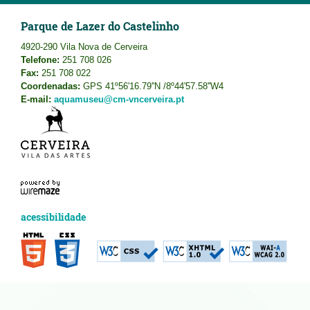
Parque de Lazer do Castelinho
4920-290 Vila Nova de Cerveira
Telefone:
251 708 026
Fax:
251 708 022
Coordenadas:
GPS 41º56'16.79''N /8º44'57.58''W4
E-mail:
aquamuseu@cm-vncerveira.pt
acessibilidade