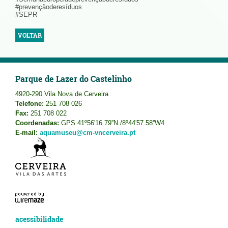
#prevençãoderesíduos
#SEPR
VOLTAR
Parque de Lazer do Castelinho
4920-290 Vila Nova de Cerveira
Telefone:
251 708 026
Fax:
251 708 022
Coordenadas:
GPS 41º56'16.79''N /8º44'57.58''W4
E-mail:
aquamuseu@cm-vncerveira.pt
acessibilidade