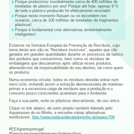
Porque produzimos mundialmente cerca de 400 milhões de
toneladas de plástico por ano! Porque até hoje, apenas 9 %
de todo o plástico produzido foi efetivamente reciclado!
Porque neste momento flutuam ou se escondem nos
oceanos, cerca de 100 milhões de toneladas de fragmentos
plásticos!
Porque é fundamental criar alternativas ambientalmente
inteligentes!
Estamos na Semana Europeia da Prevenção de Resíduos, cujo
tema deste ano são os “Resíduos invisíveis”, aqueles que são
gerados em grandes quantidades durante os processos de fabrico
dos produtos que consumimos, bem como os resíduos de
embalagens que descartamos após utilizar esses produtos,
alienando-nos da responsabilidade do seu destino, tal como quem
os produziu.
Numa economia circular, todos os resíduos deverão entrar num
novo ciclo, evitando assim a extração desnecessária de matérias-
primas e a excessiva carga de resíduos que a produção e o
consumo pouco conscientes acarretam para o Ambiente.
Faça a sua parte, evite os plásticos descartáveis, de uso único.
Clique no link abaixo, de outro projeto também liderado pelo
Aquamuseu do rio Minho, e encontre várias alternativas
reutilizáveis:
http://www.ondaverdevaledominho.pt/pages/709
#EEAgrantsportugal
#Semanaeuropeiadeprevençãoderesíduos