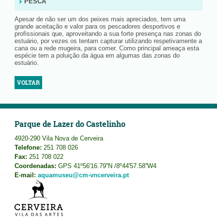
PESCA
Apesar de não ser um dos peixes mais apreciados, tem uma
grande aceitação e valor para os pescadores desportivos e
profissionais que, aproveitando a sua forte presença nas zonas do
estuário, por vezes os tentam capturar utilizando respetivamente a
cana ou a rede mugeira, para comer. Como principal ameaça esta
espécie tem a poluição da água em algumas das zonas do
estuário.
VOLTAR
Parque de Lazer do Castelinho
4920-290 Vila Nova de Cerveira
Telefone:
251 708 026
Fax:
251 708 022
Coordenadas:
GPS 41º56'16.79''N /8º44'57.58''W4
E-mail:
aquamuseu@cm-vncerveira.pt