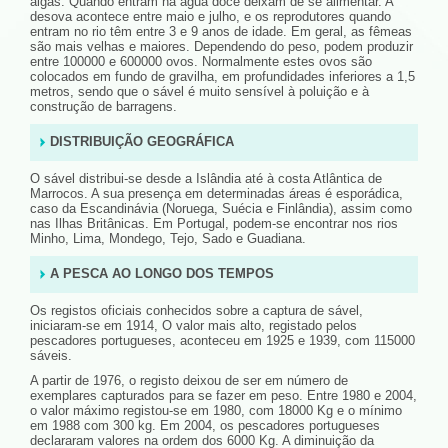
algas. Quando entram na água doce deixam de se alimentar. A
desova acontece entre maio e julho, e os reprodutores quando
entram no rio têm entre 3 e 9 anos de idade. Em geral, as fêmeas
são mais velhas e maiores. Dependendo do peso, podem produzir
entre 100000 e 600000 ovos. Normalmente estes ovos são
colocados em fundo de gravilha, em profundidades inferiores a 1,5
metros, sendo que o sável é muito sensível à poluição e à
construção de barragens.
DISTRIBUIÇÃO GEOGRÁFICA
O sável distribui-se desde a Islândia até à costa Atlântica de
Marrocos. A sua presença em determinadas áreas é esporádica,
caso da Escandinávia (Noruega, Suécia e Finlândia), assim como
nas Ilhas Britânicas. Em Portugal, podem-se encontrar nos rios
Minho, Lima, Mondego, Tejo, Sado e Guadiana.
A PESCA AO LONGO DOS TEMPOS
Os registos oficiais conhecidos sobre a captura de sável,
iniciaram-se em 1914, O valor mais alto, registado pelos
pescadores portugueses, aconteceu em 1925 e 1939, com 115000
sáveis.
A partir de 1976, o registo deixou de ser em número de
exemplares capturados para se fazer em peso. Entre 1980 e 2004,
o valor máximo registou-se em 1980, com 18000 Kg e o mínimo
em 1988 com 300 kg. Em 2004, os pescadores portugueses
declararam valores na ordem dos 6000 Kg. A diminuição da