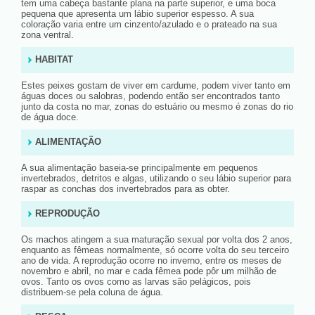
tem uma cabeça bastante plana na parte superior, e uma boca
pequena que apresenta um lábio superior espesso. A sua
coloração varia entre um cinzento/azulado e o prateado na sua
zona ventral.
HABITAT
Estes peixes gostam de viver em cardume, podem viver tanto em
águas doces ou salobras, podendo então ser encontrados tanto
junto da costa no mar, zonas do estuário ou mesmo é zonas do rio
de água doce.
ALIMENTAÇÃO
A sua alimentação baseia-se principalmente em pequenos
invertebrados, detritos e algas, utilizando o seu lábio superior para
raspar as conchas dos invertebrados para as obter.
REPRODUÇÃO
Os machos atingem a sua maturação sexual por volta dos 2 anos,
enquanto as fêmeas normalmente, só ocorre volta do seu terceiro
ano de vida. A reprodução ocorre no inverno, entre os meses de
novembro e abril, no mar e cada fêmea pode pôr um milhão de
ovos. Tanto os ovos como as larvas são pelágicos, pois
distribuem-se pela coluna de água.