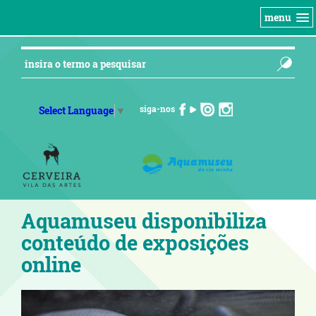
menu
siga-nos
Select Language
▼
Aquamuseu disponibiliza
conteúdo de exposições
online