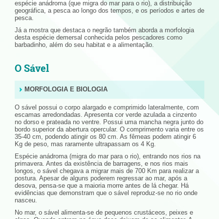
espécie anádroma (que migra do mar para o rio), a distribuição
geográfica, a pesca ao longo dos tempos, e os períodos e artes de
pesca.
Já a mostra que destaca o negrão também aborda a morfologia
desta espécie demersal conhecida pelos pescadores como
barbadinho, além do seu habitat e a alimentação.
O Sável
MORFOLOGIA E BIOLOGIA
O sável possui o corpo alargado e comprimido lateralmente, com
escamas arredondadas. Apresenta cor verde azulada a cinzento
no dorso e prateada no ventre. Possui uma mancha negra junto do
bordo superior da abertura opercular. O comprimento varia entre os
35-40 cm, podendo atingir os 80 cm. As fêmeas podem atingir 6
Kg de peso, mas raramente ultrapassam os 4 Kg.
Espécie anádroma (migra do mar para o rio), entrando nos rios na
primavera. Antes da existência de barragens, e nos rios mais
longos, o sável chegava a migrar mais de 700 Km para realizar a
postura. Apesar de alguns poderem regressar ao mar, após a
desova, pensa-se que a maioria morre antes de lá chegar. Há
evidências que demonstram que o sável reproduz-se no rio onde
nasceu.
No mar, o sável alimenta-se de pequenos crustáceos, peixes e