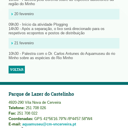
região do Minho
20 fevereiro
09h30 - Início da atividade Plogging
14h30 - Após a separação, o lixo será direcionado para os
respetivos ecopontos e postos de distribuição
21 fevereiro
10h30 - Palestra com o Dr. Carlos Antunes do Aquamuseu do rio
Minho sobre as espécies do Rio Minho
VOLTAR
Parque de Lazer do Castelinho
4920-290 Vila Nova de Cerveira
Telefone:
251 708 026
Fax:
251 708 022
Coordenadas:
GPS 41º56'16.79''N /8º44'57.58''W4
E-mail:
aquamuseu@cm-vncerveira.pt