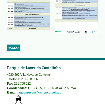
VOLTAR
Parque de Lazer do Castelinho
4920-290 Vila Nova de Cerveira
Telefone:
251 708 026
Fax:
251 708 022
Coordenadas:
GPS 41º56'16.79''N /8º44'57.58''W4
E-mail:
aquamuseu@cm-vncerveira.pt