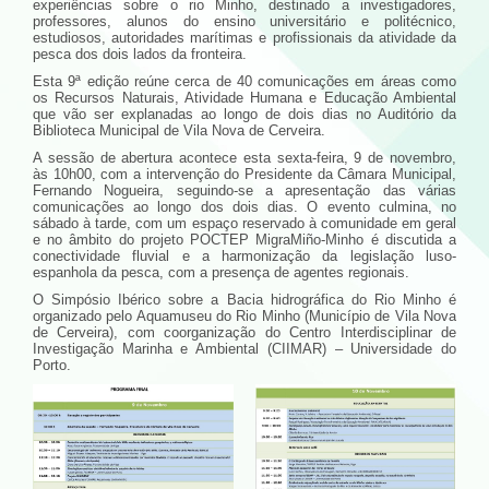
experiências sobre o rio Minho, destinado a investigadores,
professores, alunos do ensino universitário e politécnico,
estudiosos, autoridades marítimas e profissionais da atividade da
pesca dos dois lados da fronteira.
Esta 9ª edição reúne cerca de 40 comunicações em áreas como
os Recursos Naturais, Atividade Humana e Educação Ambiental
que vão ser explanadas ao longo de dois dias no Auditório da
Biblioteca Municipal de Vila Nova de Cerveira.
A sessão de abertura acontece esta sexta-feira, 9 de novembro,
às 10h00, com a intervenção do Presidente da Câmara Municipal,
Fernando Nogueira, seguindo-se a apresentação das várias
comunicações ao longo dos dois dias. O evento culmina, no
sábado à tarde, com um espaço reservado à comunidade em geral
e no âmbito do projeto POCTEP MigraMiño-Minho é discutida a
conectividade fluvial e a harmonização da legislação luso-
espanhola da pesca, com a presença de agentes regionais.
O Simpósio Ibérico sobre a Bacia hidrográfica do Rio Minho é
organizado pelo Aquamuseu do Rio Minho (Município de Vila Nova
de Cerveira), com coorganização do Centro Interdisciplinar de
Investigação Marinha e Ambiental (CIIMAR) – Universidade do
Porto.