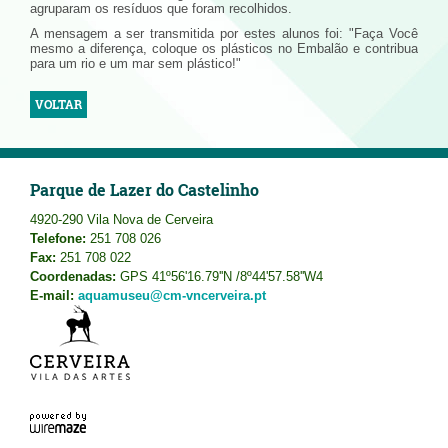
agruparam os resíduos que foram recolhidos.
A mensagem a ser transmitida por estes alunos foi: "Faça Você
mesmo a diferença, coloque os plásticos no Embalão e contribua
para um rio e um mar sem plástico!"
VOLTAR
Parque de Lazer do Castelinho
4920-290 Vila Nova de Cerveira
Telefone:
251 708 026
Fax:
251 708 022
Coordenadas:
GPS 41º56'16.79''N /8º44'57.58''W4
E-mail:
aquamuseu@cm-vncerveira.pt