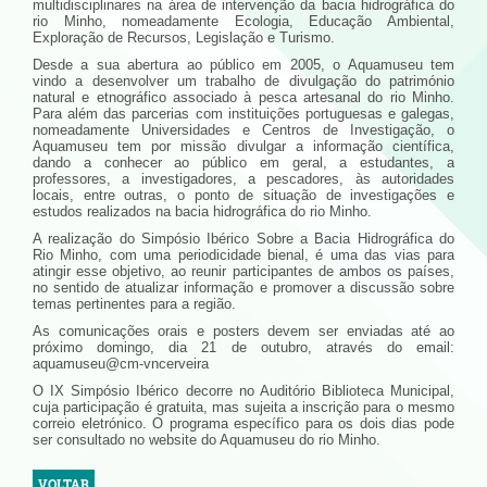
multidisciplinares na área de intervenção da bacia hidrográfica do
rio Minho, nomeadamente Ecologia, Educação Ambiental,
Exploração de Recursos, Legislação e Turismo.
Desde a sua abertura ao público em 2005, o Aquamuseu tem
vindo a desenvolver um trabalho de divulgação do património
natural e etnográfico associado à pesca artesanal do rio Minho.
Para além das parcerias com instituições portuguesas e galegas,
nomeadamente Universidades e Centros de Investigação, o
Aquamuseu tem por missão divulgar a informação científica,
dando a conhecer ao público em geral, a estudantes, a
professores, a investigadores, a pescadores, às autoridades
locais, entre outras, o ponto de situação de investigações e
estudos realizados na bacia hidrográfica do rio Minho.
A realização do Simpósio Ibérico Sobre a Bacia Hidrográfica do
Rio Minho, com uma periodicidade bienal, é uma das vias para
atingir esse objetivo, ao reunir participantes de ambos os países,
no sentido de atualizar informação e promover a discussão sobre
temas pertinentes para a região.
As comunicações orais e posters devem ser enviadas até ao
próximo domingo, dia 21 de outubro, através do email:
aquamuseu@cm-vncerveira
O IX Simpósio Ibérico decorre no Auditório Biblioteca Municipal,
cuja participação é gratuita, mas sujeita a inscrição para o mesmo
correio eletrónico. O programa específico para os dois dias pode
ser consultado no website do Aquamuseu do rio Minho.
VOLTAR