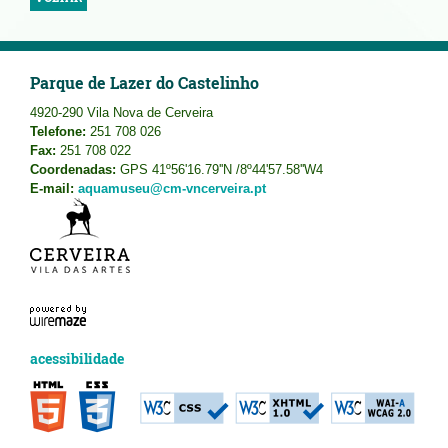
Parque de Lazer do Castelinho
4920-290 Vila Nova de Cerveira
Telefone:
251 708 026
Fax:
251 708 022
Coordenadas:
GPS 41º56'16.79''N /8º44'57.58''W4
E-mail:
aquamuseu@cm-vncerveira.pt
acessibilidade