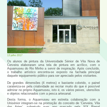
13 julho 2017
Os alunos de pintura da Universidade Sénior de Vila Nova de
Cerveira elaboraram uma tela de pintura em acrílico, com o
Aquamuseu do Rio Minho a servir de inspiração. Após concluído,
o trabalho artístico encontra-se exposto na fachada principal
daquele equipamento público para ser apreciado pelos visitantes.
De grandes dimensões (4 metros) e bastante colorido, o painel
carateriza-se pela criatividade ao recriar muito do que é possível
admirar no próprio Aquamuseu, isto é, os vários peixes, utensílios
e objetos relacionados com a pesca artesanal.
Desta forma, o Aquamuseu em estreita colaboração com a
Unisénior integram-se na promoção do conceito de ‘Cerveira, Vila
das Artes’, sobretudo num ano marcado pela XIX Bienal